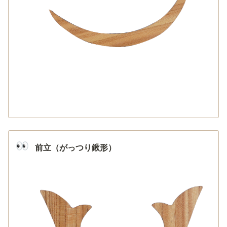
👀
前立（がっつり鍬形）