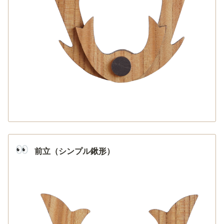
👀
前立（シンプル鍬形）