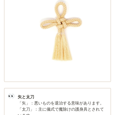
👀
矢と太刀
「矢」：悪いものを退治する意味があります。

「太刀」：主に儀式で魔除けの護身具とされて