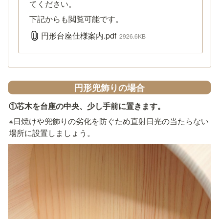
てください。
下記からも閲覧可能です。
円形台座仕様案内.pdf
2926.6KB
円形兜飾りの場合
①芯木を台座の中央、少し手前に置きます。
※日焼けや兜飾りの劣化を防ぐため直射日光の当たらない
場所に設置しましょう。