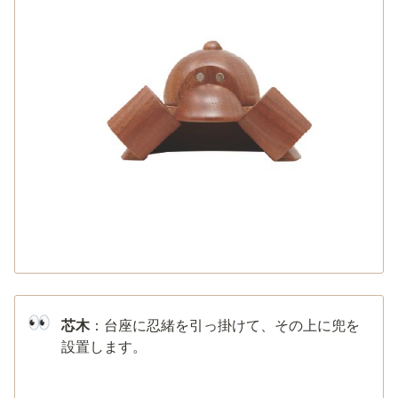
👀
芯木
：台座に忍緒を引っ掛けて、その上に兜を
設置します。