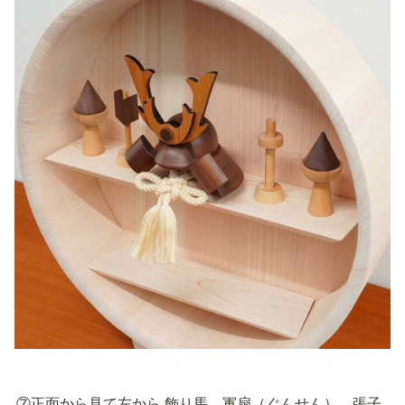
⑦正面から見て左から 飾り馬、軍扇（ぐんせん）、張子