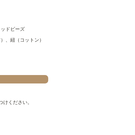
ウッドビーズ
材）、紐（コットン）
つけください。