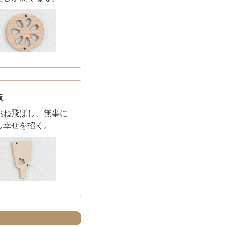
板
跳ね飛ばし、無事に
し幸せを招く。