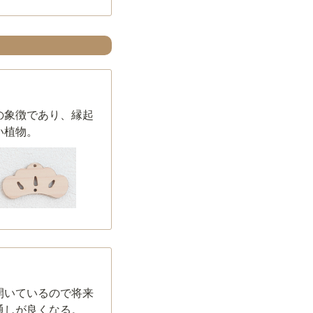
の象徴であり、縁起
い植物。
開いているので将来
通しが良くなる。