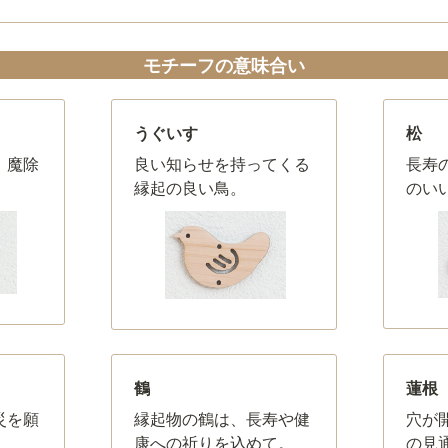
モチーフの意味合い
うぐいす
松
、魔除
良い知らせを持ってくる
長寿
縁起の良い鳥。
のい
）
鶴
蓮根
災を願
縁起物の鶴は、長寿や健
穴が
康への祈りを込めて。
の見