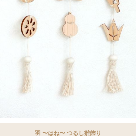
羽 〜はね〜 つるし雛飾り