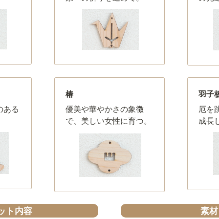
椿
羽子
のある
優美や華やかさの象徴
厄を
で、美しい女性に育つ。
成長
ット内容
素材