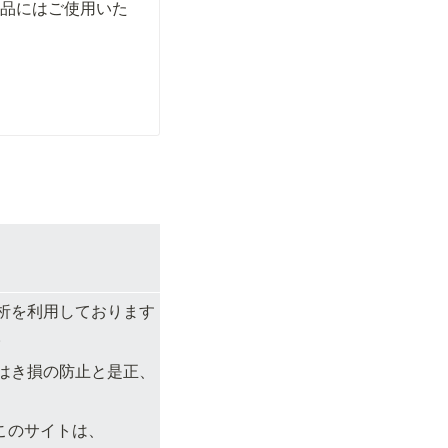
商品にはご使用いた
析を利用しております
。
はき損の防止と是正、
このサイトは、